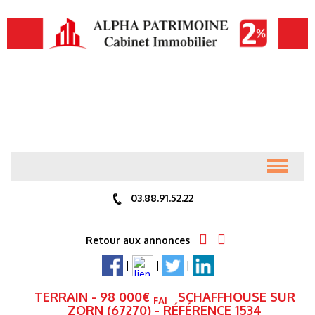
ACCUEIL
03.88.91.52.22
ANNONCES
Retour aux annonces
|
|
|
PRÉSENTATION
TERRAIN
- 98 000
€
SCHAFFHOUSE SUR
FAI
ZORN (67270) - RÉFÉRENCE 1534