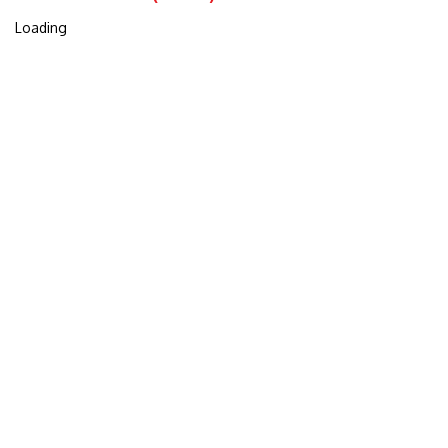
ALERTE MAIL
Loading
ESTIMATION GRATUITE
CONTACT