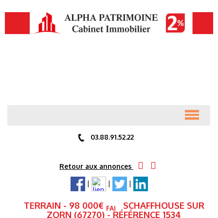
ACCUEIL
03.88.91.52.22
ANNONCES
Retour aux annonces
|
|
|
PRÉSENTATION
TERRAIN
- 98 000
€
SCHAFFHOUSE SUR
FAI
ZORN (67270) - RÉFÉRENCE 1534