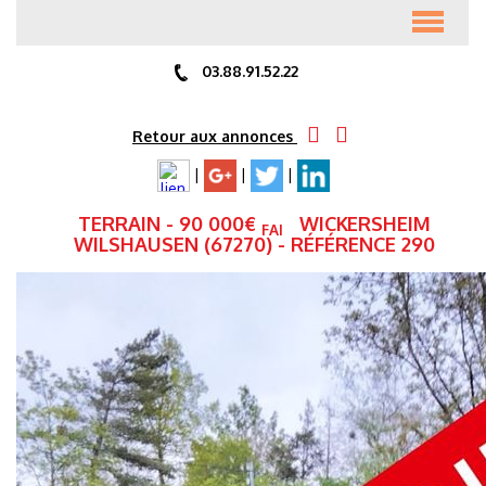
ACCUEIL
03.88.91.52.22
ANNONCES
Retour aux annonces
|
|
|
PRÉSENTATION
TERRAIN
- 90 000
€
WICKERSHEIM
FAI
WILSHAUSEN (67270) - RÉFÉRENCE 290
ALERTE MAIL
ESTIMATION GRATUITE
CONTACT