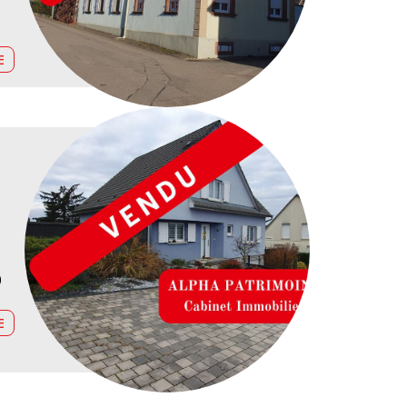
E
)
E